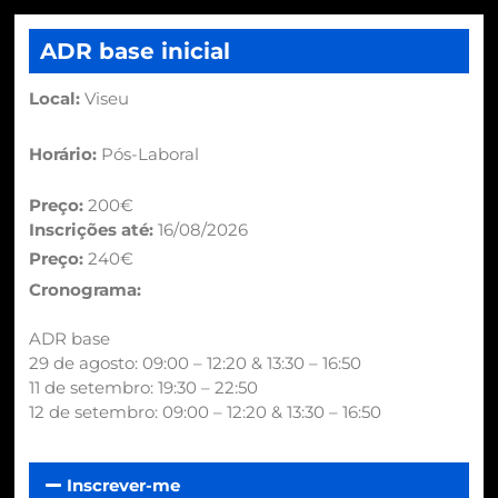
ADR base inicial
Local:
Viseu
Horário:
Pós-Laboral
Preço:
200€
Inscrições até:
16/08/2026
Preço:
240€
Cronograma:
ADR base
29 de agosto: 09:00 – 12:20 & 13:30 – 16:50
11 de setembro: 19:30 – 22:50
12 de setembro: 09:00 – 12:20 & 13:30 – 16:50
Inscrever-me