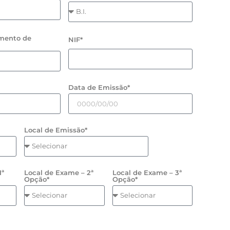
mento de
NIF*
Data de Emissão*
Local de Emissão*
1ª
Local de Exame – 2ª
Local de Exame – 3ª
Opção*
Opção*