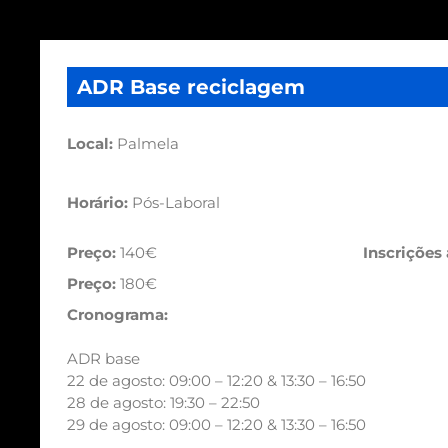
ADR Base reciclagem
Local:
Palmela
Horário:
Pós-Laboral
Preço:
140€
Inscrições
Preço:
180€
Cronograma:
ADR base
22 de agosto: 09:00 – 12:20 & 13:30 – 16:50
28 de agosto: 19:30 – 22:50
29 de agosto: 09:00 – 12:20 & 13:30 – 16:50