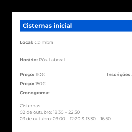
Cisternas inicial
Local:
Coimbra
Horário:
Pós-Laboral
Preço:
110€
Inscrições
Preço:
150€
Cronograma:
Cisternas
02 de outubro: 18:30 – 22:50
03 de outubro: 09:00 – 12:20 & 13:30 – 16:50