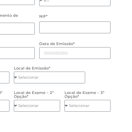
mento de
NIF*
Data de Emissão*
Local de Emissão*
1ª
Local de Exame – 2ª
Local de Exame – 3ª
Opção*
Opção*