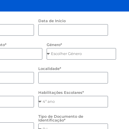
Data de Início
to*
Género*
Localidade*
Habilitações Escolares*
Tipo de Documento de
Identificação*