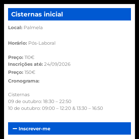
Cisternas inicial
Local:
Palmela
Horário:
Pós-Laboral
Preço:
110€
Inscrições até:
24/09/2026
Preço:
150€
Cronograma:
Cisternas
09 de outubro: 18:30 – 22:50
10 de outubro: 09:00 – 12:20 & 13:30 – 16:50
Inscrever-me