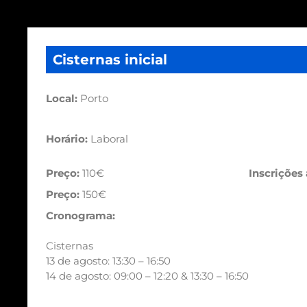
Cisternas inicial
Local:
Porto
Horário:
Laboral
Preço:
110€
Inscrições
Preço:
150€
Cronograma:
Cisternas
13 de agosto: 13:30 – 16:50
14 de agosto: 09:00 – 12:20 & 13:30 – 16:50