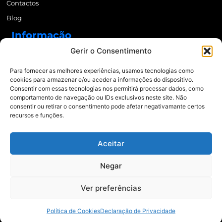
Contactos
Blog
Informação
Gerir o Consentimento
Cronograma ADR
Para fornecer as melhores experiências, usamos tecnologias como
Preços ADR
cookies para armazenar e/ou aceder a informações do dispositivo.
Consentir com essas tecnologias nos permitirá processar dados, como
Newsletter
comportamento de navegação ou IDs exclusivos neste site. Não
consentir ou retirar o consentimento pode afetar negativamante certos
recursos e funções.
Enviar
Aceitar
© 2021 Mais Formação | Todos os direitos reservados.
Política de Privacidade
e
Negar
Política de Cookies
Ver preferências
Política de Cookies
Declaração de Privacidade