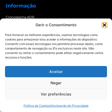
Informação
Cronograma ADR
Gerir o Consentimento
Preços ADR
Newsletter
Para fornecer as melhores experiências, usamos tecnologias como
cookies para armazenar e/ou aceder a informações do dispositivo.
Consentir com essas tecnologias nos permitirá processar dados, como
Enviar
comportamento de navegação ou IDs exclusivos neste site. Não
consentir ou retirar o consentimento pode afetar negativamante certos
recursos e funções.
© 2021 Mais Formação | Todos os direitos reservados.
Política de Privacidade
e
Aceitar
Política de Cookies
Negar
Ver preferências
Política de Cookies
Declaração de Privacidade