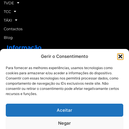
TVDE
TCC
TÁXI
Contactos
Blog
Informação
Gerir o Consentimento
Cronograma ADR
Para fornecer as melhores experiências, usamos tecnologias como
Preços ADR
cookies para armazenar e/ou aceder a informações do dispositivo.
Consentir com essas tecnologias nos permitirá processar dados, como
Newsletter
comportamento de navegação ou IDs exclusivos neste site. Não
consentir ou retirar o consentimento pode afetar negativamante certos
recursos e funções.
Enviar
Aceitar
© 2021 Mais Formação | Todos os direitos reservados.
Política de Privacidade
e
Negar
Política de Cookies